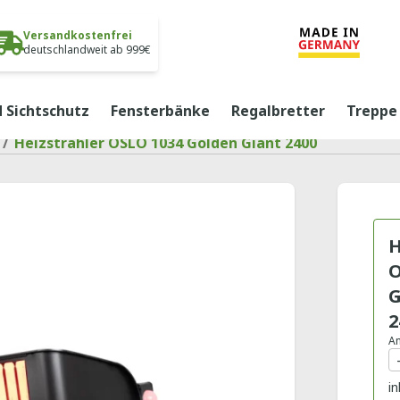
Versandkostenfrei
deutschlandweit ab 999€
 Sichtschutz
Fensterbänke
Regalbretter
Treppe
n
/
Heizstrahler OSLO 1034 Golden Giant 2400
H
O
G
2
An
in