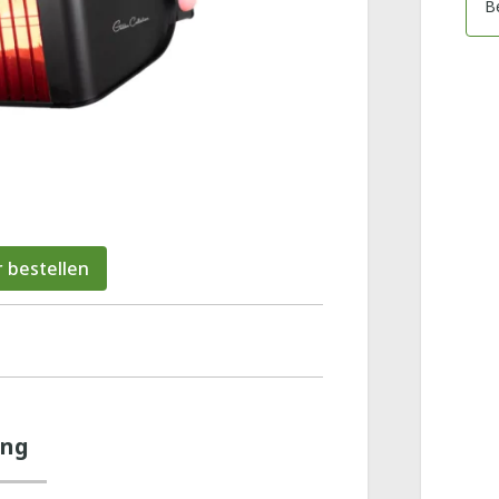
B
 bestellen
ung