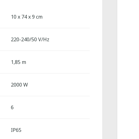
10 x 74 x 9 cm
220-240/50 V/Hz
1,85 m
2000 W
6
IP65