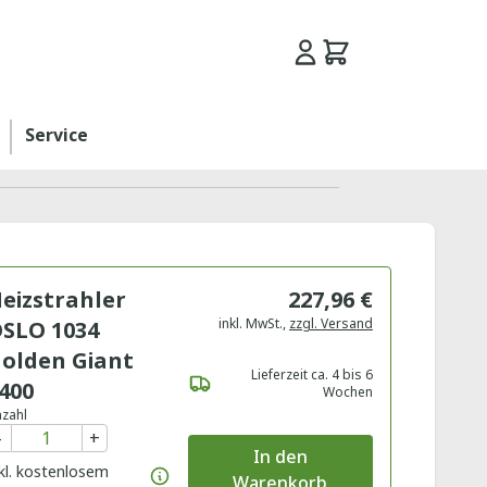
Service
eizstrahler
227,96 €
inkl. MwSt.
,
zzgl. Versand
SLO 1034
olden Giant
Lieferzeit ca. 4 bis 6
400
Wochen
zahl
-
+
In den
kl. kostenlosem
Warenkorb